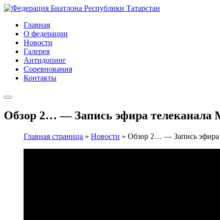
Главная
О федерации
Новости
Галерея
Антидопинг
Соревнования
Контакты
Обзор 2… — Запись эфира телеканала
Главная страница
»
Новости
»
Обзор 2… — Запись эфира