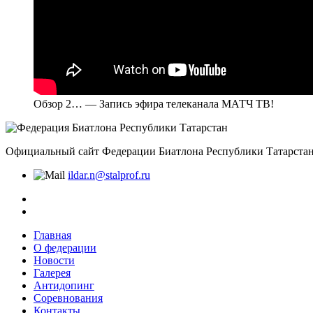
Обзор 2… — Запись эфира телеканала МАТЧ ТВ!
Официальный сайт Федерации Биатлона Республики Татарстан
ildar.n@stalprof.ru
Главная
О федерации
Новости
Галерея
Антидопинг
Соревнования
Контакты